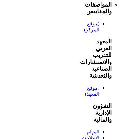
المواصفات
والمقاييس
(موقع
المركز)
المعهد
العربي
للتدريب
والاستشارات
الصناعية
والتعدينية
(موقع
المعهد)
الشؤون
الإدارية
والمالية
المهام
الإعلانات