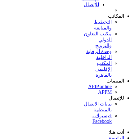
للإتصال
المكاتب
التخطيط
والمتابعة
مكتب التعاون
الدولي
والترويج
وحدة الرقابة
الداخلية
المكتب
الإقليمي
بالقاهرة
المنصات
APIP.online
APFM
للإتصال
بيانات الاتصال
بالمنظمة
فيسبوك -
Facebook
أنت هنا:
الرئيسة