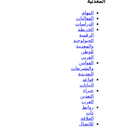
المعدنية
المهام
الفعاليات
الدراسات
الخريطة
الرقمية
الجيولوجية
والمعدنية
للوطن
العربي
القوانين
والتشريعات
التعدينية
قواعد
البيانات
خبراء
التعدين
العرب
روابط
ذات
العلاقة
للإتصال