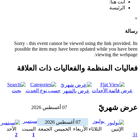
Sorry - this event cannot be viewed using the
possible the item may have been updated w
vi
ظمة والفعاليات ذات العلاقة
داث
حسب نوع الحدث
بحث
عرض بالشهر
07 أغسطس 2026
ليوز
سبتمبر
07 أغسطس 2026
لثلاثاء
الأربعاء
الخميس
الجمعة
السبت
الأحد
2
1