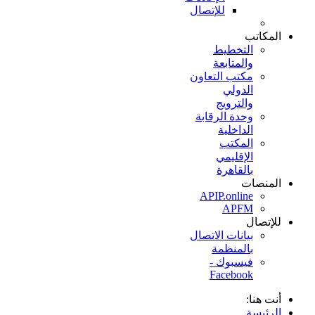
للإتصال
المكاتب
التخطيط
والمتابعة
مكتب التعاون
الدولي
والترويج
وحدة الرقابة
الداخلية
المكتب
الإقليمي
بالقاهرة
المنصات
APIP.online
APFM
للإتصال
بيانات الاتصال
بالمنظمة
فيسبوك -
Facebook
أنت هنا:
الرئيسة