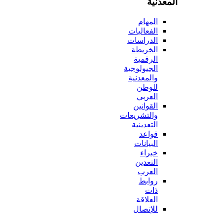
المعدنية
المهام
الفعاليات
الدراسات
الخريطة
الرقمية
الجيولوجية
والمعدنية
للوطن
العربي
القوانين
والتشريعات
التعدينية
قواعد
البيانات
خبراء
التعدين
العرب
روابط
ذات
العلاقة
للإتصال