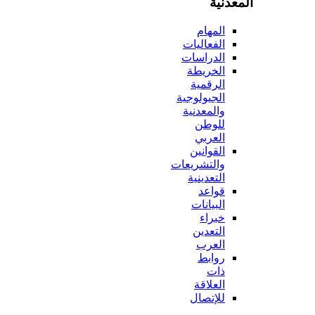
المعدنية
المهام
الفعاليات
الدراسات
الخريطة
الرقمية
الجيولوجية
والمعدنية
للوطن
العربي
القوانين
والتشريعات
التعدينية
قواعد
البيانات
خبراء
التعدين
العرب
روابط
ذات
العلاقة
للإتصال