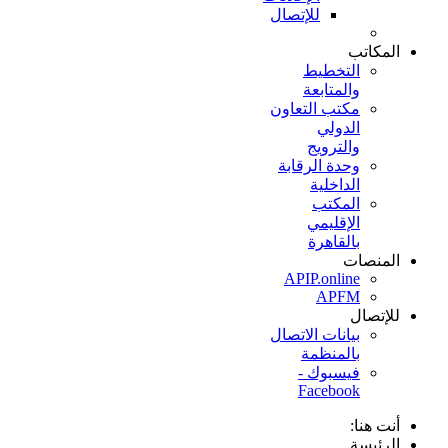
للإتصال
المكاتب
التخطيط
والمتابعة
مكتب التعاون
الدولي
والترويج
وحدة الرقابة
الداخلية
المكتب
الإقليمي
بالقاهرة
المنصات
APIP.online
APFM
للإتصال
بيانات الاتصال
بالمنظمة
فيسبوك -
Facebook
أنت هنا:
الرئيسة