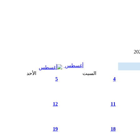
أغسطس
السبت
الأحد
5
4
12
11
19
18