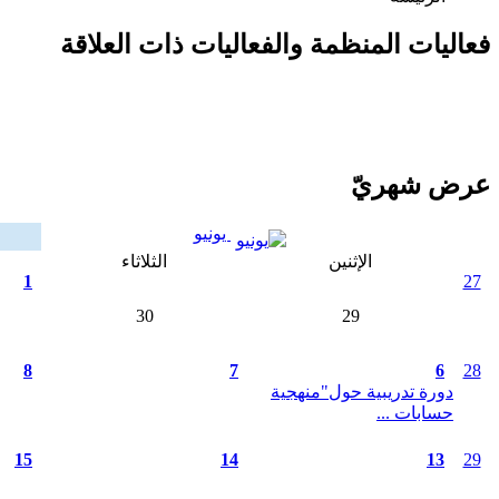
فعاليات المنظمة والفعاليات ذات العلاقة
عرض شهريّ
يونيو
الإثنين
الثلاثاء
1
27
30
29
8
7
6
28
دورة تدريبية حول"منهجية
حسابات ...
15
14
13
29