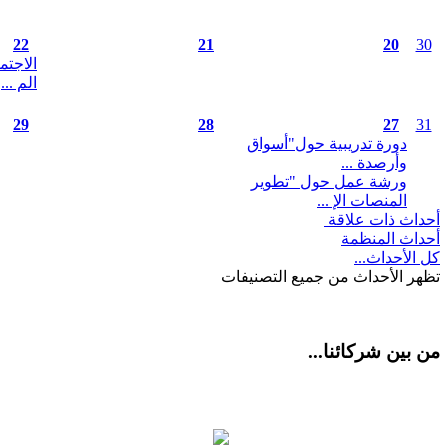
22
21
20
30
الاجتم
الم ...
29
28
27
31
دورة تدريبية حول"أسواق
وأرصدة ...
ورشة عمل حول "تطوير
المنصات الإ ...
أحداث ذات علاقة
أحداث المنظمة
كل الأحداث...
تظهر الأحداث من جميع التصنيفات
من بين شركائنا...