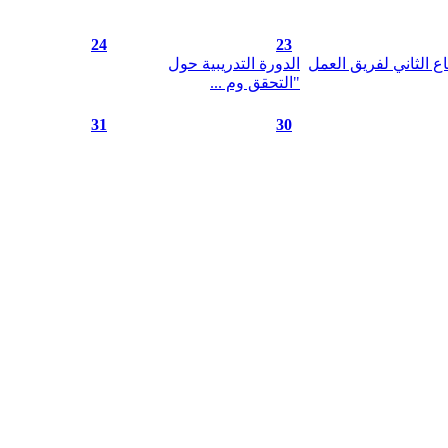
24
23
اع الثاني لفريق العمل
الدورة التدريبية حول
"التحقق وم ...
31
30