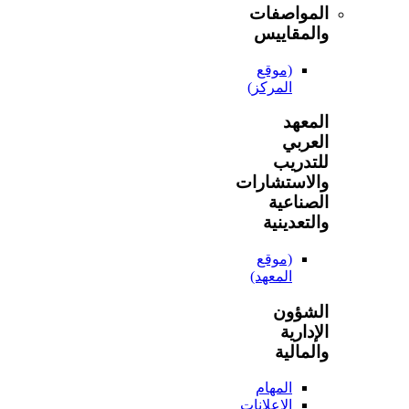
المواصفات
والمقاييس
(موقع
المركز)
المعهد
العربي
للتدريب
والاستشارات
الصناعية
والتعدينية
(موقع
المعهد)
الشؤون
الإدارية
والمالية
المهام
الإعلانات