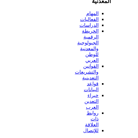
المعدنية
المهام
الفعاليات
الدراسات
الخريطة
الرقمية
الجيولوجية
والمعدنية
للوطن
العربي
القوانين
والتشريعات
التعدينية
قواعد
البيانات
خبراء
التعدين
العرب
روابط
ذات
العلاقة
للإتصال