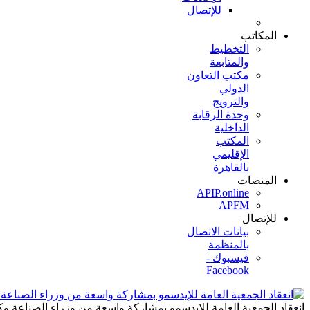
للإتصال
المكاتب
التخطيط
والمتابعة
مكتب التعاون
الدولي
والترويج
وحدة الرقابة
الداخلية
المكتب
الإقليمي
بالقاهرة
المنصات
APIP.online
APFM
للإتصال
بيانات الاتصال
بالمنظمة
فيسبوك -
Facebook
انعقاد الجمعية العامة للإيدسمو بمشاركة واسعة من وزراء الصناعة وك